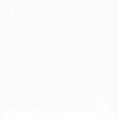
ИНФОРМАЦИЯ
ПАРТНЕРАМ
© 2010-2026 BIGLION
Обработка персональных данных
Пользовательское соглашение
Публичная оферта
Гарантия, поддержка
24 часа и возврат средств
Перейти на полную версию сайта
Используем куки, чтобы сайт работал лучше.