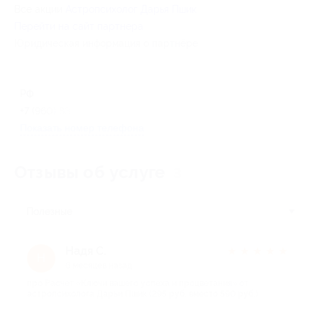
Все акции
Астропсихолог Дарья Пшик
Перейти на сайт партнера
Юридическая информация о партнёре
РФ
+7 (960) 833-73-52
Показать номер телефона
Отзывы об услуге
3
Полезные
Надя С.
★
★
★
★
★
Н
6 месяцев назад
про Расчет «Ключи вашего успеха и процветания» от
астропсихолога Дарьи Пшик (295 руб. вместо 590 руб.)