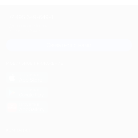
+7 495 649-649-1
Для звонка из Москвы
и регионов России
Связаться с нами
МОБИЛЬНОЕ ПРИЛОЖЕНИЕ
загрузить в
App Store
загрузить в
Google Play
загрузить в
AppGallery
КОМПАНИЯ