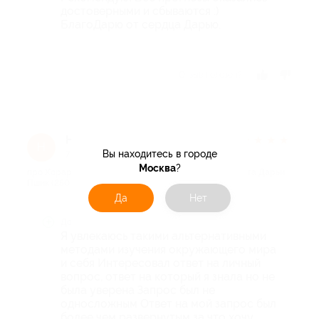
достоверными и сбываются :)
БлагоДарю от сердца Дарью.
Отзыв полезен?
Надежда с.
★
★
★
★
★
Н
Вы находитесь в городе
7 месяцев назад
Москва
?
про Хорар (ответ на любой вопрос) от астропсихолога Дарьи
Пшик (250 руб. вместо 500 руб.)
Да
Нет
Достоинства
Я увлекаюсь такими альтернативными
методами изучения окружающего мира
и себя Интересовал ответ на личный
вопрос, ответ на который я знала но не
была уверена Запрос был не
односложным Ответ на мой запрос был
более чем развернутым за что хочу