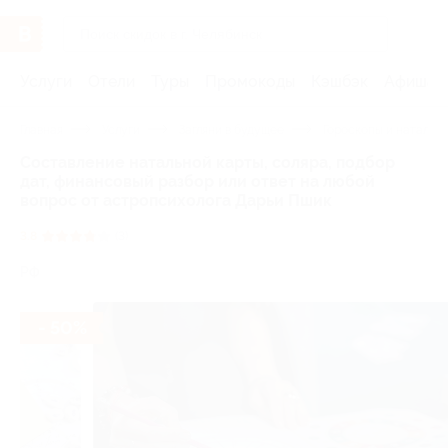
Услуги
Отели
Туры
Промокоды
Кэшбэк
Афиша 
Главная
Услуги
Загляни в будущее
Гороскопы и натальн
Составление натальной карты, соляра, подбор
дат, финансовый разбор или ответ на любой
вопрос от астропсихолога Дарьи Пшик
3.8
(3)
РФ
- 50%