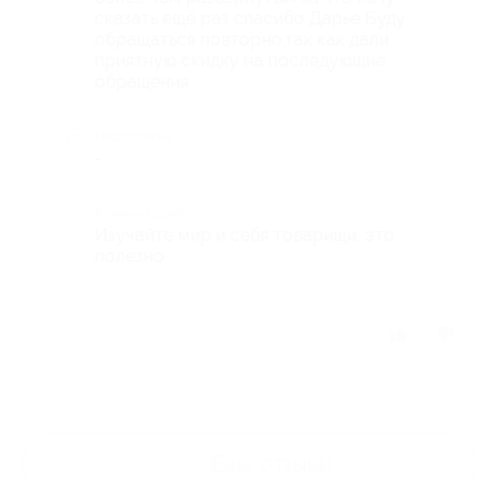
сказать ещё раз спасибо Дарье Буду
обращаться повторно,так как дали
приятную скидку на последующие
обращения
Недостатки
-
Комментарий
Изучайте мир и себя товарищи, это
полезно
Отзыв полезен?
1
Ещё
отзывы