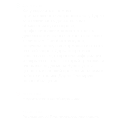
Достоинства
Хочу выразить огромную
признательность астропсихологу Дарье
за отзывчивость, доскональные
объяснения сути вопроса,
профессионализм, компетентность,
душевность и человеческое отношение
к клиентам. Приобретая купон,
получила полную информацию и ответы
на свой запрос. Дарья оперативно
вышла на связь, отправила информацию
и закрыла гештальт, который тревожил и
очень важен для меня. Чувствуется
ценность и высокий профессионализм в
работе и отклике Дарьи. Планирую
новое обращение.
Недостатки
Недостатков не обнаружила.
Комментарий
Рекомендую! Все прогнозы оказались