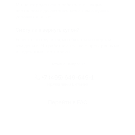
Мы непосредственно работаем с каждым
партнером и договариваемся с ним о лучших
условиях для вас
Смогу ли я вернуть купон?
Если что-то случится, мы обязательно вернем
вам деньги. Мы работаем только с проверенными
и надежными партнерами
Остались вопросы?
+7 (495) 649-649-1
Горячая линия Биглиона
Перейти в FAQ