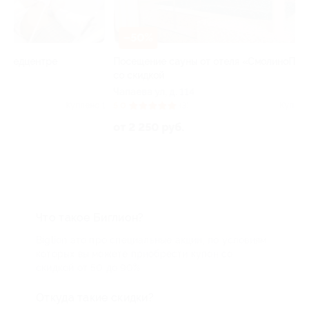
–50%
–30%
Посещение сауны от отеля «СмолиноПарк»
Депиляция в са
со скидкой
Пушкина ул, д. 5
Чапаева ул, д. 114
 1
5.0
(3)
Куплено 4
от 1 470 руб.
от 2 250 руб.
Что такое Биглион?
Biglion это про специальные акции, по условиям
которых вы можете приобрести купон со
скидкой от 50 до 90%
Откуда такие скидки?