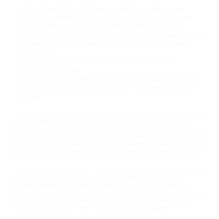
Зарегистрируйтесь на Биглион или войдите в свой аккаунт.
Выберите нужное предложение из этого раздела. Если акций
много, упорядочьте их по цене, популярности или новизне.
Прочитайте описание – сколько длится акция и что она включает.
Обратите внимание, сколько времени занимает изготовление
сувениров.
Оплатите купон любым способом – картой, СБП, через
электронный кошелек.
Получите купон на почту. В зависимости от условий, его можно
использовать при оформлении заказа онлайн или при визите в
студию.
Акции Биглион – это возможность попробовать разные сувениры, не
переплачивая. Например, фотоколлаж на заказ – универсальный
семейный подарок. Купоны на печать фото позволят пополнить
домашний фотоархив теплыми воспоминаниями. А благодаря скидкам
на кружки, картины и магниты с фото вы можете запастись подарками
на все случаи жизни. Такие персонализированные сувениры всегда
затрагивают душу и пробуждают приятные воспоминания.
Также акции на сувениры – это возможность украсить собственный
дом. Например, картинами с любимыми фото на холсте – или с
произведениями какого-нибудь известного фотохудожника. Или
семейными магнитами на холодильник, елочными шариками с фото и
прочими приятными мелочами. Ассортимент ассортимент акций
постоянно пополняется, так что заходите к нам почаще!