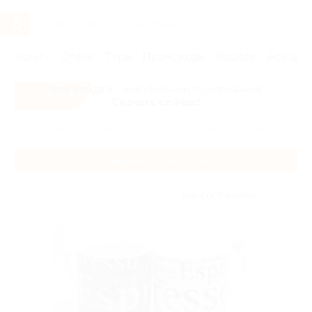
Услуги
Отели
Туры
Промокоды
Кэшбэк
Афиша 
Все скидки
- в мобильном приложении!
Скачать сейчас!
Главная
Услуги
Товары по купонам
Сувенирная продукц
Сувенирная продукция
Без сортировки