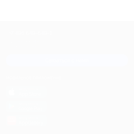
+7 495 649-649-1
Для звонка из Москвы
и регионов России
Связаться с нами
МОБИЛЬНОЕ ПРИЛОЖЕНИЕ
загрузить в
App Store
загрузить в
Google Play
загрузить в
AppGallery