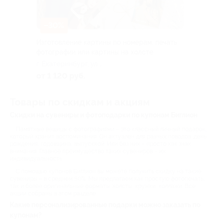
–30%
Изготовление картины по номерам, печать
фотографии или картины на холсте
г. Екатеринбург, ул.
Окружная, д. 3/1
от 1 120 руб.
Товары по скидкам и акциям
Скидки на сувениры и фотоподарки по купонам Биглион
Памятные вещицы с фотографиями – это классный личный подарок,
который хранит воспоминания. Он актуален для разных поводов: день
рождения, годовщина, выпускной. Или без них – просто как знак
внимания. Главное преимущество таких сувениров – их
индивидуальность.
С помощью купонов Биглион вы можете получить скидку на такие
сувениры – в среднем 50%. Мы предлагаем как простую фотопечать,
так и более оригинальные форматы: холсты, кружки, коллажи. Все
акции собраны в этом разделе.
Какие персонализированные подарки можно заказать по
купонам?