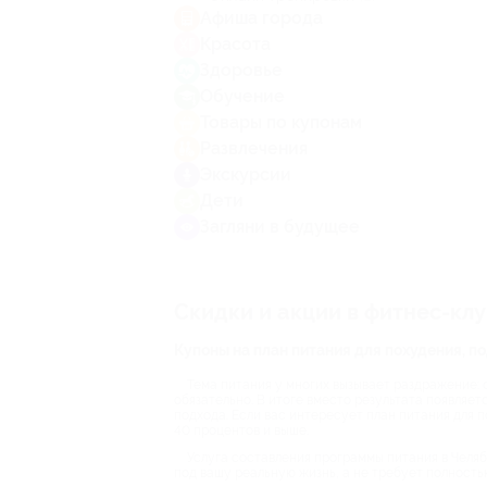
Афиша города
Красота
Здоровье
Обучение
Товары по купонам
Развлечения
Экскурсии
Дети
Загляни в будущее
Скидки и акции в фитнес-кл
Купоны на план питания для похудения, 
Тема питания у многих вызывает раздражение: 
обязательно. В итоге вместо результата появляет
подхода. Если вас интересует план питания для 
40 процентов и выше.
Услуга составления программы питания в Челяб
под вашу реальную жизнь, а не требует полность