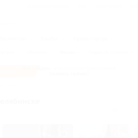
Для Вашего бизнеса
Блог
Франчайзинг
Воп
Промокоды
Кэшбэк
Афиша города
оровье
Обучение
Фитнес
Товары по купонам
Все скидки
- в мобильном приложении!
Скачать сейчас!
мы питания
Челябинске