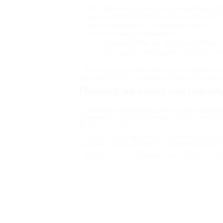
Составление программы питания особенно акту
вы уже пробовали диеты, но результата хватал
вес стоит на месте, несмотря на усилия;
постоянно не хватает энергии;
есть путаница в том, что, когда и сколько есть;
хочется порядка в питании без жестких огран
План тренировок и питания позволяет добиться
еды, снижается риск срывов, появляется ощущен
Почему не стоит составлят
Самостоятельные эксперименты часто приводят 
со временем организм начинает «сигналить». Раб
время, но и нервы.
Составление плана питания в Челябинске — не 
правильно, жизнь становится проще: меньше мысле
И напоследок — практичный момент. Пользуйтес