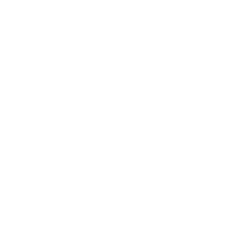
дит неделя — и начинаются срывы, усталость и
Все это важно, и именно поэтому шаблонные
ироваться в еде самостоятельно.