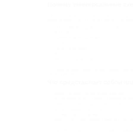
Почему универсальные схе
Когда открываете Интернет — там десятки один
желание бросить все. Причина простая: одинаков
При составлении индивидуального плана питан
ваш возраст и пол;
уровень физической активности;
график работы и отдыха;
состояние здоровья;
вкусовые предпочтения;
цель, с которой вы пришли.
Одному человеку нужно больше калорий, другом
решения не дают стабильного результата.
Что представляет собой пл
Хорошо составленная программа включает:
расчет калорийности и баланса белков, жиров 
примеры приемов пищи, а не жесткое меню;
варианты замены продуктов;
рекомендации по режиму питания;
объяснения, почему выбрана именно такая сх
Вы не просто следуете инструкциям, а понимае