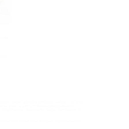
ании
плено 1
одня говорят убирать углеводы, завтра — есть их
ма не в вас, а в отсутствии индивидуального
о существенно сэкономить! Скидки составляют 30,
нятный и логичный план, который подстраивается