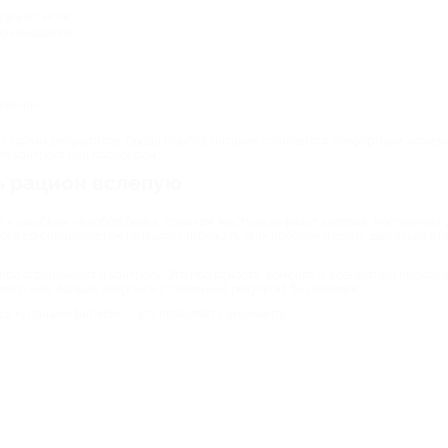
ально, если:
о ненадолго;
ичений.
 стойких результатов. Среди плюсов: питание становится комфортным, исчез
ие контроля над процессом.
ь рацион вслепую
к ошибкам: недобор белка, слишком жесткий дефицит калорий, постоянная ус
ота со специалистом позволяет избежать этих проблем и сразу двигаться в 
про ограничения и контроль. Это про ясность, комфорт и адекватный подход к
й о еде, больше энергии и стабильный результат без качелей.
ь купонами Биглион — это позволяет сэкономить.