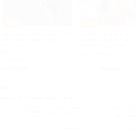
–79%
–50%
Программа питания для быстрого
Разработка персональной
похудения от школы «Худей
программы питания от комп
просто»
«Красота и здоровье»
РФ
г. Екатеринбург, ул. Розы
Люксембург, д. 67б
4.5
(234)
Куплено 12
Ку
от 207 руб.
750 руб.
1 500 руб.
убах
поддержания веса или набора массы
слишком много противоречивых советов, модных диет и громких обещаний. Сег
ся усталость и ощущение, что «со мной что-то не так». На самом деле пробле
похудения или других целей, ищите акции на сайте Биглион. С купонами можн
инске — не очередная диета и не список продуктов «можно/нельзя». Это по
ю ее менять.