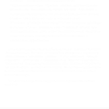
красоты» — отличный способ перезагрузиться.
Парикмахерские услуги. Мужские, женские, детские стрижки,
окрашивание, ламинирование, ботокс для волос, биозавивка и
многое другое. Отдельно стоит сказать о барбершопах: помимо
стрижек, там предлагают уход за бородой и усами.
Эпиляция и депиляция. Кто-то предпочитает сахарную депиляцию
(шугаринг), кто-то — восковую, а кто-то выбирает аппаратную
эпиляцию (лазерную, фото- и электро-). Современные технологии
позволяют делать процедуры почти безболезненными и
максимально эффективными.
Цены в салонах красоты в Челябинске зависят от разных факторов.
Это квалификация мастера, используемые материалы и косметика,
оборудование и технологии, уровень и статус заведения, локация,
сложность и длительность процедуры. Но вы можете существенно
сэкономить с помощью купонов Биглион. Они позволяют получить ту
же самую услугу, но по сниженной цене. Это особенно удобно, если
вы только ищете «свой» салон или хотите протестировать новую
бьюти-процедуру.
Пользуйтесь скидками и наслаждайтесь посещением салонов
красоты!