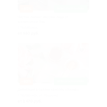
–50%
ЗАПИСАТЬСЯ ОНЛАЙН
Чистка, пилинг, массаж лица от
косметолога Яны
г. Челябинск,
Комсомольский пр-т, д. 37
от 950 руб.
–30%
ЗАПИСАТЬСЯ ОНЛАЙН
Депиляция в салоне красоты «Sахар»
г. Челябинск, ул. Пушкина, д.
56
от 1 470 руб.