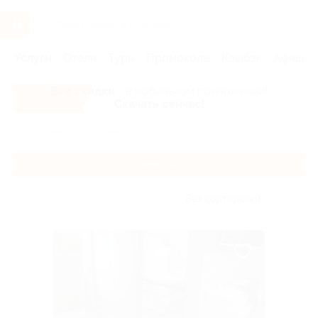
Услуги
Отели
Туры
Промокоды
Кэшбэк
Афиша 
Все скидки
- в мобильном приложении!
Скачать сейчас!
Главная
Услуги
Красота
Красота
Без сортировки