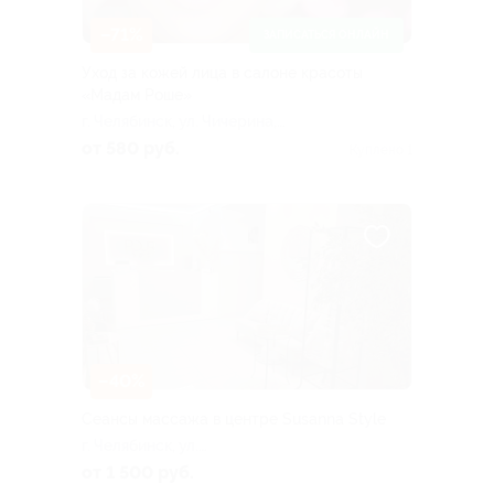
–71%
ЗАПИСАТЬСЯ ОНЛАЙН
Уход за кожей лица в салоне красоты
«Мадам Роше»
г. Челябинск, ул. Чичерина,
д. 13
от 580 руб.
Куплено 1
–40%
Сеансы массажа в центре Susanna Style
г. Челябинск, ул.
Энтузиастов, д. 34
от 1 500 руб.