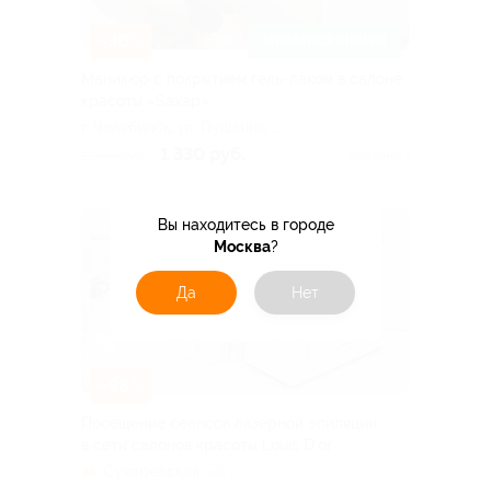
–30%
ЗАПИСАТЬСЯ ОНЛАЙН
Маникюр с покрытием гель-лаком в салоне
красоты «Sахар»
г. Челябинск, ул. Пушкина, д.
56
1 330 руб.
1 900 руб.
Куплено 1
Вы находитесь в городе
Москва
?
Да
Нет
–98%
Посещение сеансов лазерной эпиляции
в сети салонов красоты Louis D’or
Сухаревская
+40