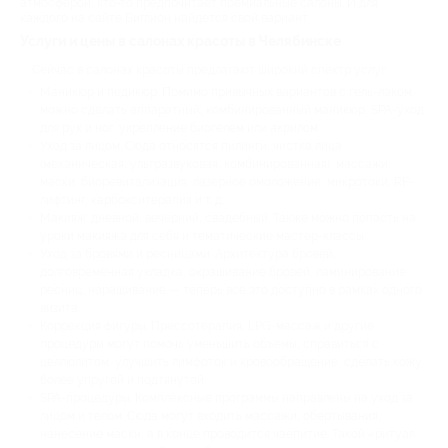
атмосферой, кто-то предпочитает премиальные салоны. И для
каждого на сайте Биглион найдется свой вариант.
Услуги и цены в салонах красоты в Челябинске
Сейчас в салонах красоты предлагают широкий спектр услуг:
Маникюр и педикюр. Помимо привычных вариантов с гель-лаком,
можно сделать аппаратный, комбинированный маникюр, SPA-уход
для рук и ног, укрепление биогелем или акрилом.
Уход за лицом. Сюда относятся пилинги, чистка лица
(механическая, ультразвуковая, комбинированная), массажи,
маски, биоревитализация, лазерное омоложение, микротоки, RF-
лифтинг, карбокситерапия и т. д.
Макияж: дневной, вечерний, свадебный. Также можно попасть на
уроки макияжа для себя и тематические мастер-классы.
Уход за бровями и ресницами. Архитектура бровей,
долговременная укладка, окрашивание бровей, ламинирование
ресниц, наращивание — теперь все это доступно в рамках одного
визита.
Коррекция фигуры. Прессотерапия, LPG-массаж и другие
процедуры могут помочь уменьшить объемы, справиться с
целлюлитом, улучшить лимфоток и кровообращение, сделать кожу
более упругой и подтянутой.
SPA-процедуры. Комплексные программы направлены на уход за
лицом и телом. Сюда могут входить массажи, обертывания,
нанесение маски, а в конце проводится чаепитие. Такой «ритуал