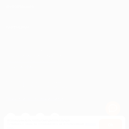
ИНФОРМАЦИЯ
ПАРТНЕРАМ
© 2010-2026 BIGLION
Обработка персональных данных
Пользовательское соглашение
Публичная оферта
Гарантия, поддержка
24 часа и возврат средств
Перейти на полную версию сайта
Используем куки, чтобы сайт работал лучше.
Оставаясь с нами, вы соглашаетесь на использование
файлов
Оk
куки.
Карта