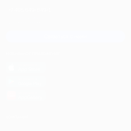
+7 495 649-649-1
Для звонка из Москвы
и регионов России
Связаться с нами
МОБИЛЬНОЕ ПРИЛОЖЕНИЕ
загрузить в
App Store
загрузить в
Google Play
загрузить в
AppGallery
КОМПАНИЯ