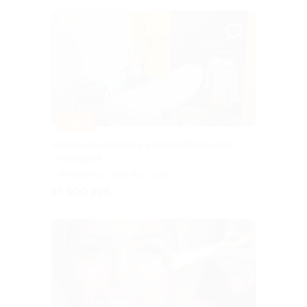
–50%
Эпиляция лазером в клинике NovoLaser
со скидкой
г. Челябинск, наб. Кислова,
д. 27
от 600 руб.