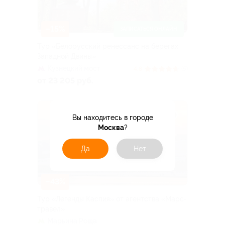
–15%
ЗАПИСАТЬСЯ ОНЛАЙН
Тур «Белорусский ренессанс на берегах
Западной Двины»
Кузнецкий мост
4.8
(5)
от 23 205 руб.
Вы находитесь в городе
Москва
?
Да
Нет
–43%
Тур «Легенды Каспия» от агентства «Марс-
травел»
Марьина Роща