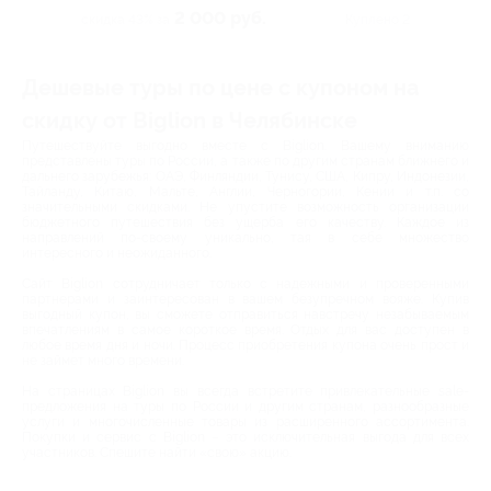
2 000 руб.
скидка 43% за
Куплено 2
Дешевые туры по цене с купоном на
скидку от Biglion в Челябинске
Путешествуйте выгодно вместе с Biglion. Вашему вниманию
представлены туры по России, а также по другим странам ближнего и
дальнего зарубежья: ОАЭ, Финляндии, Тунису, США, Кипру, Индонезии,
Тайланду, Китаю, Мальте, Англии, Черногории, Кении и т.п. со
значительными скидками. Не упустите возможность организации
бюджетного путешествия без ущерба его качеству. Каждое из
направлений по-своему уникально, тая в себе множество
интересного и неожиданного.
Сайт Biglion сотрудничает только с надежными и проверенными
партнерами и заинтересован в вашем безупречном вояже. Купив
выгодный купон, вы сможете отправиться навстречу незабываемым
впечатлениям в самое короткое время. Отдых для вас доступен в
любое время дня и ночи. Процесс приобретения купона очень прост и
не займет много времени.
На страницах Biglion вы всегда встретите привлекательные sale-
предложения на туры по России и другим странам, разнообразные
услуги и многочисленные товары из расширенного ассортимента.
Покупки и сервис с Biglion – это исключительная выгода для всех
участников. Спешите найти «свою» акцию.