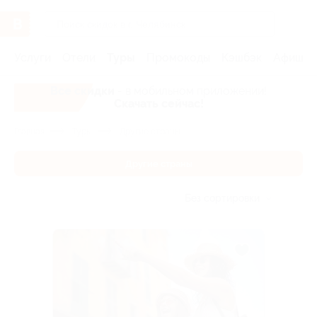
Услуги
Отели
Туры
Промокоды
Кэшбэк
Афиша 
Все скидки
- в мобильном приложении!
Скачать сейчас!
Главная
Туры
Другие страны
Другие страны
Без сортировки