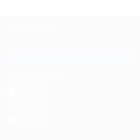
+7 495 649-649-1
Для звонка из Москвы
и регионов России
Связаться с нами
МОБИЛЬНОЕ ПРИЛОЖЕНИЕ
загрузить в
App Store
загрузить в
Google Play
загрузить в
AppGallery