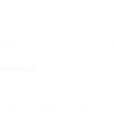
Для Вашего бизнеса
Блог
Франчайзинг
Воп
Промокоды
Кэшбэк
Афиша города
Для дома
Еда
Развлечения
Одежда, обувь, аксессуар
рчества
Правила получения кэшбэка
Как работае
рчества