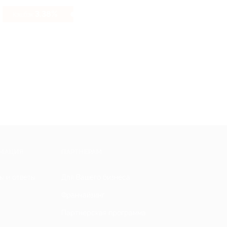
3.38%
Кэшбэк
МАЦИЯ
ПАРТНЕРАМ
ы и ответы
Для Вашего бизнеса
Франчайзинг
Партнерская программа