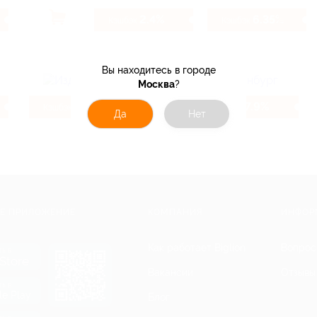
2.4%
6.35%
Кэшбэк
Кэшбэк
Вы находитесь в городе
Москва
?
16%
7.9%
Кэшбэк
Кэшбэк
Да
Нет
Е ПРИЛОЖЕНИЕ
КОМПАНИЯ
ИНФОР
Как работает Biglion
Вопрос
ть в
Store
Вакансии
Отзывы
ть в
le Play
Блог