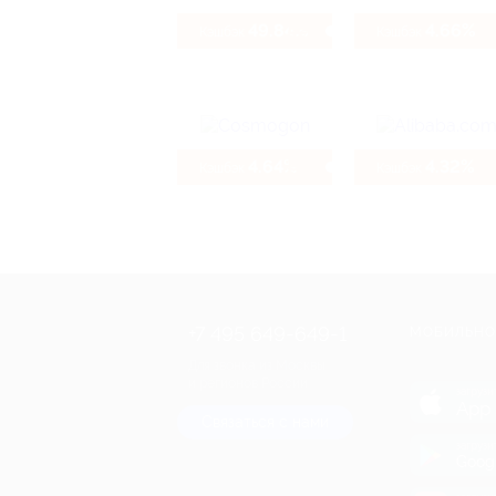
49.84%
4.66%
Кэшбэк
Кэшбэк
4.64%
4.32%
Кэшбэк
Кэшбэк
+7 495 649-649-1
МОБИЛЬНО
Для звонка из Москвы
и регионов России
загрузи
App 
Связаться с нами
загрузи
Goog