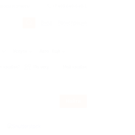
росы и ответы
+7 495 649-649-1
Вход
/
Регистрация
ы
Услуги
Авто
Ещё
т кэшбэк?
По чеку
Мой кэшбэк
Найти