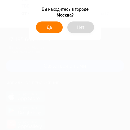
ТВЕРСКАЯ ОБЛАСТЬ
Вы находитесь в городе
от 4 830 руб.
Куплено 57
Москва
?
Да
Нет
+7 495 649-649-1
Для звонка из Москвы
и регионов России
Связаться с нами
МОБИЛЬНОЕ ПРИЛОЖЕНИЕ
загрузить в
App Store
загрузить в
Google Play
загрузить в
AppGallery