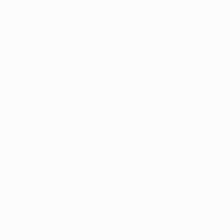
КОМПАНИЯ
ИНФОРМАЦИЯ
ПАРТНЕРАМ
© 2010-2026 BIGLION
Обработка персональных данных
Пользовательское соглашение
Публичная оферта
Гарантия, поддержка
24 часа и возврат средств
Перейти на полную версию сайта