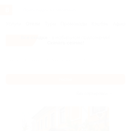
Услуги
Отели
Туры
Промокоды
Кэшбэк
Афиша 
Все скидки
- в мобильном приложении!
Скачать сейчас!
Главная
Отели
Золотое кольцо
Ростов
Ростов
Без сортировки