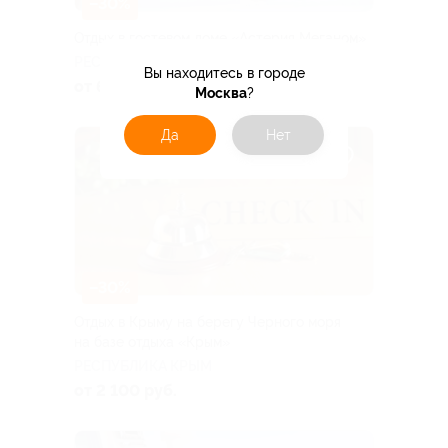
–30%
Отдых в гостевом доме «Астерия Меганом»
РЕСПУБЛИКА КРЫМ
Вы находитесь в городе
от 6 650 руб.
Москва
?
Да
Нет
–30%
Отдых в Крыму на берегу Черного моря
на базе отдыха «Крым»
РЕСПУБЛИКА КРЫМ
от 2 100 руб.