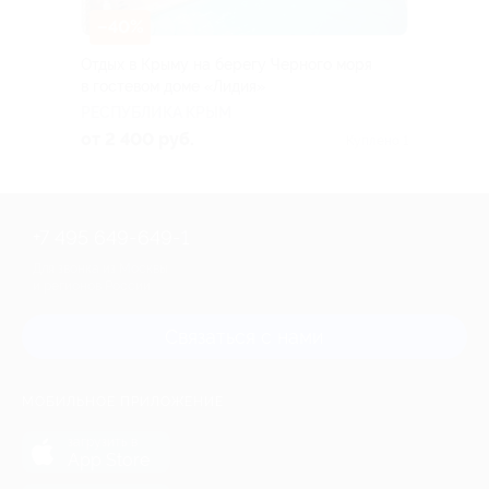
–40%
Отдых в Крыму на берегу Черного моря
в гостевом доме «Лидия»
РЕСПУБЛИКА КРЫМ
от 2 400 руб.
Куплено 1
+7 495 649-649-1
Для звонка из Москвы
и регионов России
Связаться с нами
МОБИЛЬНОЕ ПРИЛОЖЕНИЕ
загрузить в
App Store