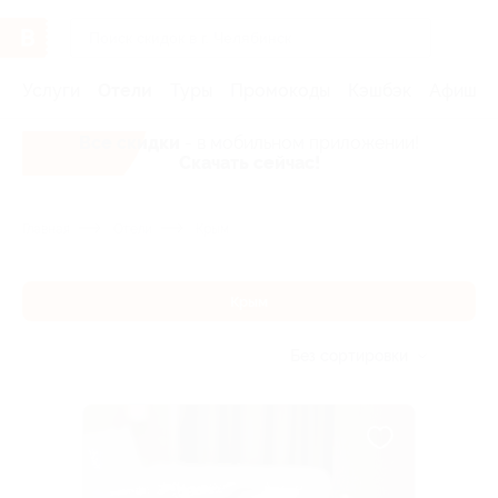
Услуги
Отели
Туры
Промокоды
Кэшбэк
Афиша 
Все скидки
- в мобильном приложении!
Скачать сейчас!
Главная
Отели
Крым
Крым
Без сортировки