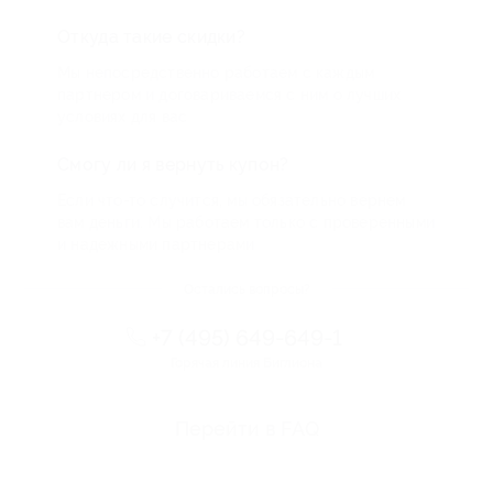
Откуда такие скидки?
Мы непосредственно работаем с каждым
партнером и договариваемся с ним о лучших
условиях для вас
Смогу ли я вернуть купон?
Если что-то случится, мы обязательно вернем
вам деньги. Мы работаем только с проверенными
и надежными партнерами
Остались вопросы?
+7 (495) 649-649-1
Горячая линия Биглиона
Перейти в FAQ