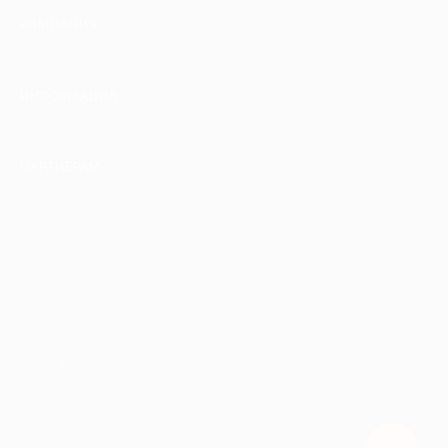
КОМПАНИЯ
ИНФОРМАЦИЯ
ПАРТНЕРАМ
© 2010-2026 BIGLION
Обработка персональных данных
Пользовательское соглашение
Публичная оферта
Гарантия, поддержка
24 часа и возврат средств
Перейти на полную версию сайта