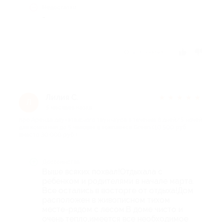
Недостатки
-
Отзыв полезен?
Лилия С.
★
★
★
★
★
Л
5 месяцев назад
про Аренда двухэтажного таунхауса в течение 6 дней/5 ночей
для компании до 5 человек в комплексе Green (10 500 руб.
вместо 30 000 руб.)
Достоинства
Выше всяких похвал!Отдыхала с
ребенком и родителями в начале марта.
Все остались в восторге от отдыха!Дом
расположен в живописном тихом
месте-рядом с лесом.В доме чисто и
очень тепло,имеется все необходимое