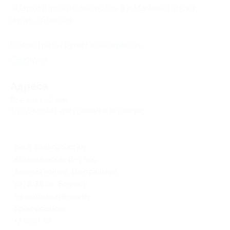
«Парка Юрского периода» в г. Магнитогорске
и дер. Абзаково.
Посмотреть группу «
ВКонтакте
».
Свернуть
Адресa
Все акции
Green
Юридическая информация о партнёре
респ. Башкортостан,
Абзелиловский р-н, пос.
Зеленая поляна, Центральная
ул., д. 38 (оз. Банное)
по предварительному
бронированию
+7 (922) 718-81-01, +7 (961)