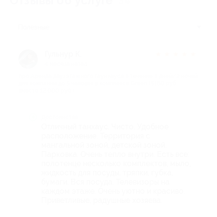
Отзывы об услуге
34
Полезные
Гульнур К.
★
★
★
★
★
4 месяца назад
про Аренда двухэтажного таунхауса в течение 3 дней/2 ночей
для компании до 5 человек в комплексе Green (5160 руб.
вместо 12 000 руб.)
Достоинства
Отличный танхаус. Чисто. Удобное
расположение. Территория с
мангальной зоной, детской зоной.
Парковка. Очень тепло внутри. Есть все:
полотенце несколько комплектов, мыло,
жидкость для посуды, тряпки, губка,
бумаги. Вся посуда. Телевизоры на
каждом этаже. Очень уютно и красиво.
Приветливые, радушные хозяева.