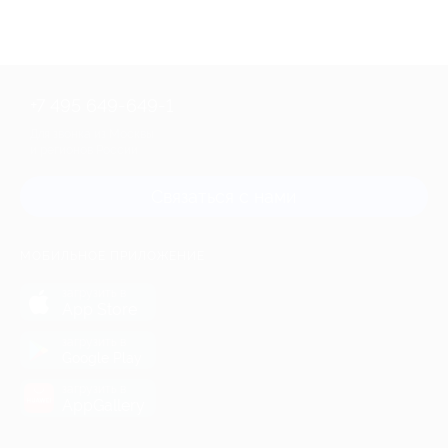
+7 495 649-649-1
Для звонка из Москвы
и регионов России
Связаться с нами
МОБИЛЬНОЕ ПРИЛОЖЕНИЕ
загрузить в
App Store
загрузить в
Google Play
загрузить в
AppGallery