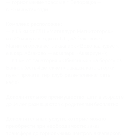
— горнолыжные трассы в г. Белорецке —
в 30 минутах езды.
Комплекс расположен:
— в 1,5 км от ГЛЦ «Металлург-Магнитогорск»
и в 20 минутах езды от ГЛЦ «Абзаково» (в г.
Магнитогорске есть аквапарк «Водопад чудес»,
а в дер. Абзаково — аквапарк «Аквариум»);
— в 1 км от санатория «Юбилейный» на берегу оз.
Банное (есть 4 детские площадки, каток, горки,
пункт проката, тир, клуб, разветвленная сеть
кафе).
Дополнительное преимущество:
дети в возрасте
до 14 лет размещаются с родителями бесплатно.
Дополнительные услуги, которые можно
приобрести при необходимости:
заказ
трансфера до горнолыжных центров, аквапарков,