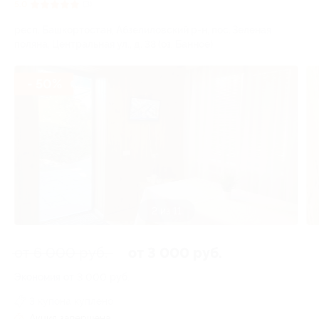
5.0
(3)
респ. Башкортостан, Абзелиловский р-н, пос. Зеленая
поляна, Центральная ул., д. 38 (оз. Банное)
- 50%
2 из 11
от 6 000 руб.
от 3 000 руб.
Экономия от 3 000 руб.
3 купона куплено
Акция завершена