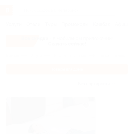
Услуги
Отели
Туры
Промокоды
Кэшбэк
Афиша 
Все скидки
- в мобильном приложении!
Скачать сейчас!
Главная
Услуги
Товары по купонам
Товары для дома
Товары для дома
Без сортировки