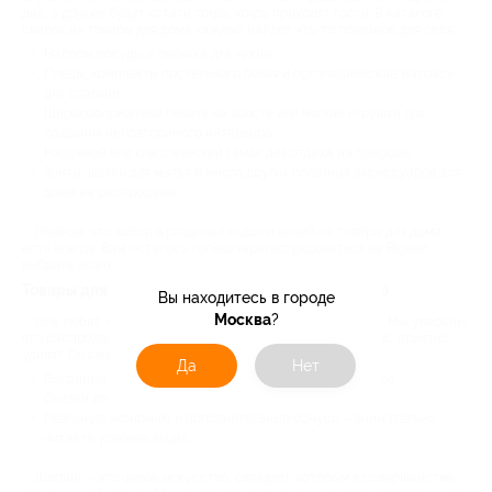
дня, а другие будут кстати тогда, когда приходят гости. В каталоге
скидок на товары для дома каждый найдет что-то полезное для себя:
Наборы посуды и техника для кухни;
Пледы, комплекты постельного белья и ортопедические матрасы
для спальни;
Широкоформатная печать на холсте или мягкие игрушки для
создания неповторимого интерьера;
Надувной или классический гамак для отдыха на природе;
Зонты, щетки для мытья и много других полезных аксессуаров для
дома на распродаже.
Главное, что выбор в разделе скидок и акций на товары для дома
есть всегда. Вам осталось только зарегистрироваться на Biglion,
выбрать акцию и получить свой законный купон.
Товары для дома со скидкой – с Биглион выгодно
Вы находитесь в городе
Москва
?
Все любят, чтобы реальность совпадала с ожиданиями. Мы уверены,
что распродажи товаров для дома от наших партнеров вас приятно
удивят. Со своей стороны Biglion обещает:
Да
Нет
Выгодные предложения только от надежных продавцов;
Скидки до 80% на товары домашнего обихода;
Реальную экономию и дополнительные бонусы – внимательно
читайте условия акций.
Шопинг – это целое искусство, овладеть которым в совершенстве