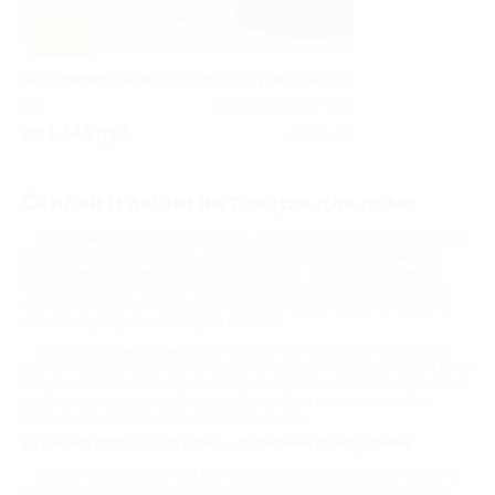
–65%
Анатомический матрас или подушка Askona
РФ
5.0
(333)
от 1 225 руб.
Куплено 2
Скидки и акции на товары для дома
Уют в доме создают детали. Даже незначительные мелочи способны
украсить интерьер жилища, создавая тот неповторимый комфорт,
который мы ожидаем от «домашнего очага». Без таких предметов
трудно обойтись, поэтому тратить деньги на их покупку все равно
приходится. Биглион предлагает делать это рационально – вашему
вниманию распродажи товаров для дома.
Каждый день мы совместно с нашими партнерами готовим новые
акции, чтобы вы имели возможность купить все необходимое для дома
с хорошей скидкой. Ассортимент разнообразен, начиная от кухонной
утвари и заканчивая комфортным массажным креслом, которое
отлично впишется в интерьер любой комнаты.
Акции на товары для дома – экономим по-крупному
Вещей, необходимых нам для повседневной жизни или от случая к
случаю, множество. Без одних мы не можем представить ни одного