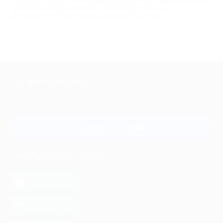
возможно с Биглион. Мы не просто подскажем, где проходят акции со
скидками на товары для дома – приобретайте купоны и
воспользуйтесь своим правом на выгодные покупки.
+7 495 649-649-1
Для звонка из Москвы
и регионов России
Связаться с нами
МОБИЛЬНОЕ ПРИЛОЖЕНИЕ
загрузить в
App Store
загрузить в
Google Play