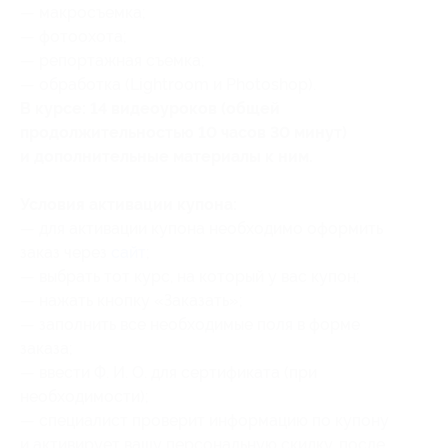
— макросъемка;
— фотоохота;
— репортажная съемка;
— обработка (Lightroom и Photoshop).
​В курсе: 14 видеоуроков (общей
продолжительностью 10 часов 30 минут)
и дополнительные материалы к ним.
Условия активации купона:
— для активации купона необходимо оформить
заказ через
сайт
;
— выбрать тот курс, на который у вас купон;
— нажать кнопку «Заказать»;
— заполнить все необходимые поля в форме
заказа;
— ввести Ф. И. О. для сертификата (при
необходимости);
— специалист проверит информацию по купону
и активирует вашу персональную скидку, после