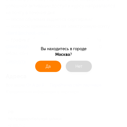
успешной активации доступ к курсу направляется
на почту в течение дня;
— после обучения выдается сертификат;
— вопросы принимаются на электронную почту
client@school-on.ru
;
— график работы службы поддержки (почта
client@school-on.ru
): пн-пт: с 08:00 до 19:00
Вы находитесь в городе
(Мск); сб-вс: выходные.
Москва
?
Свернуть
Да
Нет
Адресa
Все акции
От А до Я
Перейти на сайт партнера
Юридическая информация о партнёре
РФ
по предварительной записи
+7 (987) 043-37-67