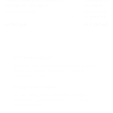
Посещение сауны от отеля «СмолиноПарк»
Пушкина ул, д
со скидкой
Чапаева ул, д. 114
от 1 470 руб
ено 1
5.0
(3)
Куплено 4
от 2 250 руб.
Что такое Биглион?
Biglion это про специальные акции, по условиям
которых вы можете приобрести купон со
скидкой от 50 до 90%
Откуда такие скидки?
Мы непосредственно работаем с каждым
партнером и договариваемся с ним о лучших
условиях для вас