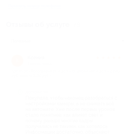
Показать номер телефона
Отзывы об услуге
73
Полезные
Ксения
★
★
★
★
★
К
1 месяц назад
про Курс «Фотография от, А до Я» от школы «От А до Я» (1020
руб. вместо 3190 руб.)
Достоинства
Покупала, чтобы наконец разобраться с
настройками камеры, а не снимать всё
на автомате. Уже после первых уроков
стало понятнее, как влияет свет и
почему раньше многие кадры
получались не такими, как хотелось.
Информации достаточно, объясняют