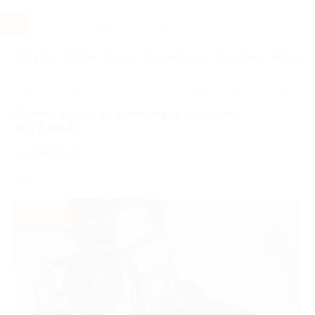
Услуги
Отели
Туры
Промокоды
Кэшбэк
Афиша 
Главная
Услуги
Обучение
Обучающие мастер-классы
Онлайн-курсы по фотографии от школы
«От А до Я»
4.9
(12)
РФ
- 69%