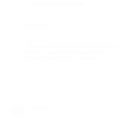
спокойно, без перегруза
Недостатки
не нашла
Комментарий
Теперь на прогулки беру фотоаппарат
намного чаще Практики ещё много
впереди, но прогресс уже вижу
Отзыв полезен?
Алина Ф.
★
★
★
★
★
А
4 месяца назад
про Курс мобильной фотографии от школы «От А до Я» (920
руб. вместо 2790 руб.)