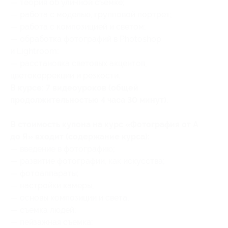
— теория об уличной съемке;
— работа с моделью, групповой портрет;
— работа с композицией и светом;
— обработка фотографий в Photoshop
и Lightroom;
— расстановка световых акцентов,
цветокоррекции и резкости.
​В курсе: 7 видеоуроков (общей
продолжительностью 4 часа 30 минут).
В стоимость купона на курс «Фотография от А
до Я» входит (содержание курса):
— введение в фотографию;
— развитие фотографии, как искусства;
— фотоаппараты;
— настройки камеры;
— основы композиции и света;
— съемка людей;
— пейзажная съемка;