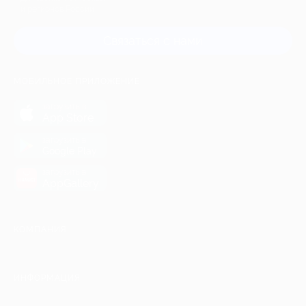
и регионов России
Связаться с нами
МОБИЛЬНОЕ ПРИЛОЖЕНИЕ
загрузить в
App Store
загрузить в
Google Play
загрузить в
AppGallery
КОМПАНИЯ
ИНФОРМАЦИЯ