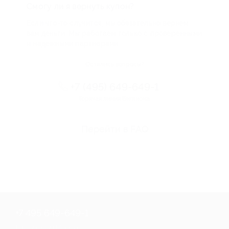
Смогу ли я вернуть купон?
Если что-то случится, мы обязательно вернем
вам деньги. Мы работаем только с проверенными
и надежными партнерами
Остались вопросы?
+7 (495) 649-649-1
Горячая линия Биглиона
Перейти в FAQ
+7 495 649-649-1
Для звонка из Москвы