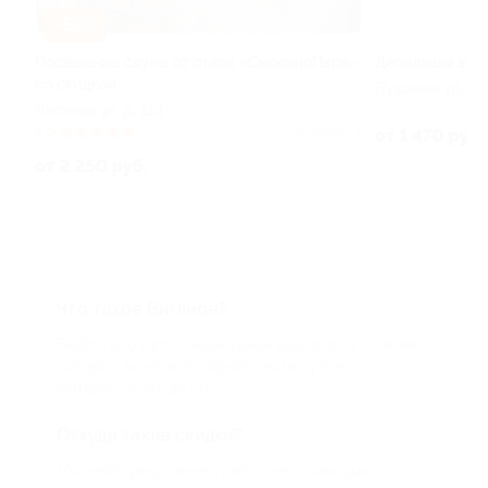
–50%
–30%
Посещение сауны от отеля «СмолиноПарк»
Депиляция в сал
со скидкой
Пушкина ул, д. 56
Чапаева ул, д. 114
 1
5.0
(3)
Куплено 4
от 1 470 руб.
от 2 250 руб.
Что такое Биглион?
Biglion это про специальные акции, по условиям
которых вы можете приобрести купон со
скидкой от 50 до 90%
Откуда такие скидки?
Мы непосредственно работаем с каждым