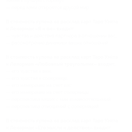
жизни в лучшую сторону);
— перед вами откроется другой мир.
В стоимость купона на расклад карт Таро Уэйта
и Ленорман «Я и он» входит:
— чувства и действия партнера в отношении вас;
— рассмотрение динамики ваших отношений.
В стоимость купона на расклад карт Таро Уэйта
и Ленорман «Любовный треугольник» входит:
— его чувства к вам;
— его чувства к сопернице;
— его намерение на счет вас;
— его намерение на счет соперницы;
— перспектива ваших с ним взаимоотношений;
— перспектива отношений с соперницей.
В стоимость купона на расклад карт Таро Уэйта
и Ленорман «Его мысли и действия» входит: