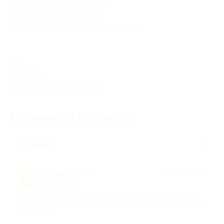
Все акции
Эксперт Екатерина
Перейти на сайт партнера
Юридическая информация о партнёре
РФ
+7 (982) 245-83-51
Показать номер телефона
Отзывы об услуге
10
Полезные
Анастасия Ч.
★
★
★
★
★
А
1 год назад
про Расклады с использованием МАС-карт (метафорических
ассоциативных карт) от эксперта Екатерины (625 руб. вместо
2500 руб.)