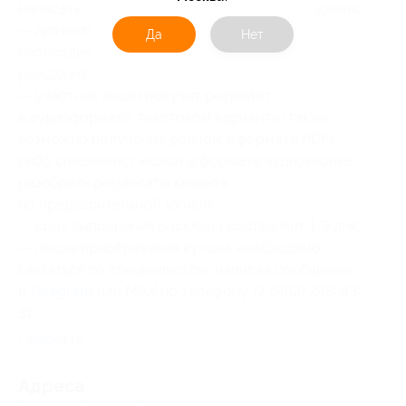
написать специалисту свое имя и дату рождения;
— для получения расклада о партнере
Да
Нет
необходимо предоставить его имя и дату
рождения;
— участник акции получит результат
в аудиоформате, текстовом варианте (также
возможно получение файлом в формате PDF),
либо специалист может в формате аудиозвонка
разобрать результаты клиента
по предварительной записи;
— срок выполнения расклада составляет 1-2 дня;
— после приобретения купона необходимо
связаться со специалистом, написав сообщение
в
Telegram
или MAX по телефону +7 (982) 245-83-
51.
Свернуть
Адресa