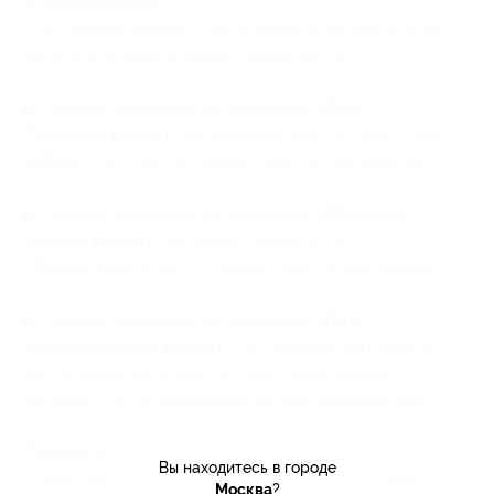
предназначение);
— основные препятствия (страхи, комплексы и др.)
на пути к успеху и личностному росту.
В стоимость купона на комплекс «Таро
Прогноз» входит:
расклады на картах Таро «Мой
выбор», «Я и Он», «Совместимость партнеров».
В стоимость купона на комплекс «Матрица
жизни» входит:
матрицы судьбы «Кто Я?»,
«Финансовый Код», «Совместимость партнеров».
В стоимость купона на комплекс «Путь
самопознания» входит:
составление натальной
карты, расклад на картах Таро «Мой выбор»,
расклад с использованием метафорических карт.
Прочие условия:
Вы находитесь в городе
— для получения расклада о себе необходимо
Москва
?