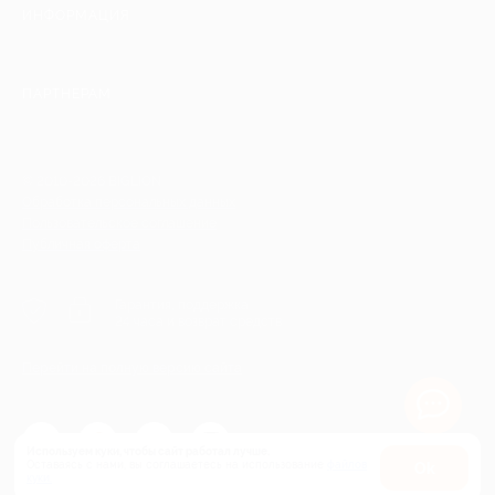
ИНФОРМАЦИЯ
ПАРТНЕРАМ
© 2010-2026 BIGLION
Обработка персональных данных
Пользовательское соглашение
Публичная оферта
Гарантия, поддержка
24 часа и возврат средств
Перейти на полную версию сайта
Используем куки, чтобы сайт работал лучше.
Оставаясь с нами, вы соглашаетесь на использование
файлов
Оk
Купить от 370 руб.
куки.