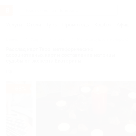
Услуги
Отели
Туры
Промокоды
Кэшбэк
Афиша 
Главная
Услуги
Promo
Матрица судьбы и нумерологиче
Расклад карт Таро, метафорических
ассоциативных карт и составление матрицы
судьбы от эксперта Екатерины
РФ
- 63%