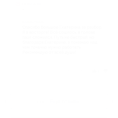
Недостатки
-
Комментарий
Спасибо большое Екатерина за разбор.
Я в восторге! Всё сошлось, в голове
пазл сложился. Путь не быстрый, но
благодаря Екатерине, я понимаю над
чем точечно нужно работать.
Рекомендую от всей души!
Отзыв полезен?
1
Ещё
отзывы