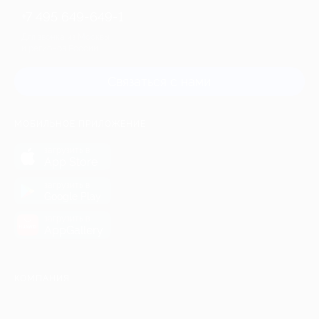
+7 495 649-649-1
Для звонка из Москвы
и регионов России
Связаться с нами
МОБИЛЬНОЕ ПРИЛОЖЕНИЕ
загрузить в
App Store
загрузить в
Google Play
загрузить в
AppGallery
КОМПАНИЯ