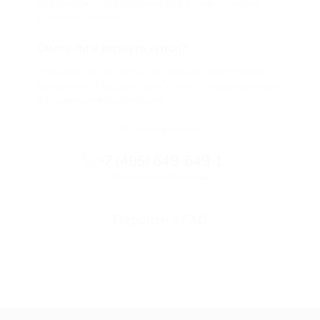
партнером и договариваемся с ним о лучших
условиях для вас
Смогу ли я вернуть купон?
Если что-то случится, мы обязательно вернем
вам деньги. Мы работаем только с проверенными
и надежными партнерами
Остались вопросы?
+7 (495) 649-649-1
Горячая линия Биглиона
Перейти в FAQ