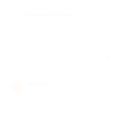
Достоинства
Подробный расклад
Недостатки
-
Отзыв полезен?
1
Мария С.
★
★
★
★
★
М
1 год назад
про Расклад на картах Таро Уэйта и Ленорман «Мой выбор» от
эксперта Екатерины (300 руб. вместо 1000 руб.)
Достоинства
-