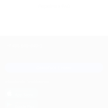
Перейти в FAQ
+7 495 649-649-1
Для звонка из Москвы
и регионов России
Связаться с нами
МОБИЛЬНОЕ ПРИЛОЖЕНИЕ
загрузить в
App Store
загрузить в
Google Play