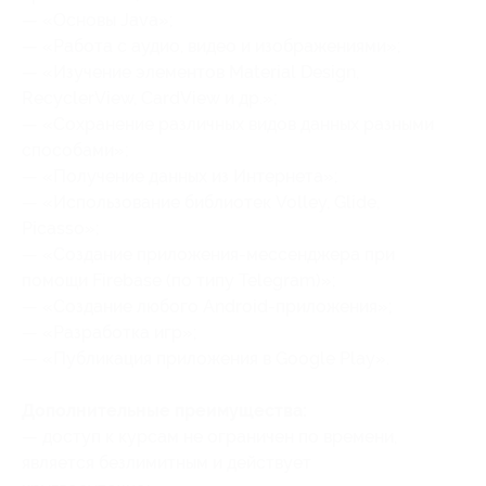
— «Основы Java»;
— «Работа с аудио, видео и изображениями»;
— «Изучение элементов Material Design,
RecyclerView, CardView и др.»;
— «Сохранение различных видов данных разными
способами»;
— «Получение данных из Интернета»;
— «Использование библиотек Volley, Glide,
Picasso»;
— «Создание приложения-мессенджера при
помощи Firebase (по типу Telegram)»;
— «Создание любого Android-приложения»;
— «Разработка игр»;
— «Публикация приложения в Google Play».
Дополнительные преимущества:
— доступ к курсам не ограничен по времени,
является безлимитным и действует