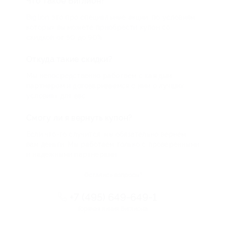
Что такое Биглион?
Biglion это про специальные акции, по условиям
которых вы можете приобрести купон со
скидкой от 50 до 90%
Откуда такие скидки?
Мы непосредственно работаем с каждым
партнером и договариваемся с ним о лучших
условиях для вас
Смогу ли я вернуть купон?
Если что-то случится, мы обязательно вернем
вам деньги. Мы работаем только с проверенными
и надежными партнерами
Остались вопросы?
+7 (495) 649-649-1
Горячая линия Биглиона