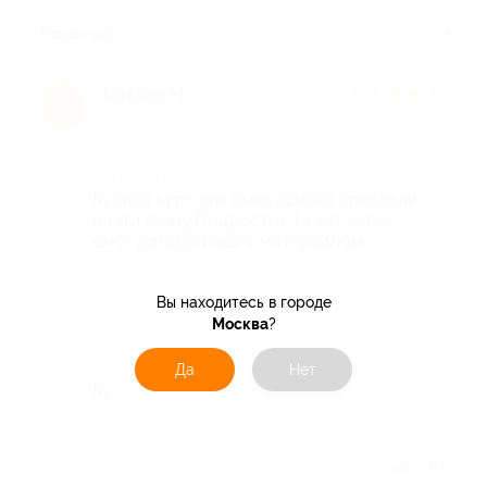
Полезные
Татьяна М.
★
★
★
★
★
Т
1 месяц назад
Достоинства
Купила курс для сына,ссылки прислали
почти сразу.Подросток 14 лет легко
смог разобраться с материалом.
Недостатки
Вы находитесь в городе
-
Москва
?
Да
Нет
Комментарий
Курс понравился
Отзыв полезен?