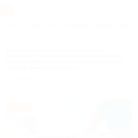
Услуги
Отели
Туры
Промокоды
Кэшбэк
Афиша 
Главная
Услуги
Обучение
Профессиональное образова
Безлимитный онлайн-доступ к полному
видеокурсу «Разработка Android-приложений
с нуля до профессионала» от студии Learncours
(990 руб. вместо 19 800 руб.)
4.7
(5)
РФ
- 95%