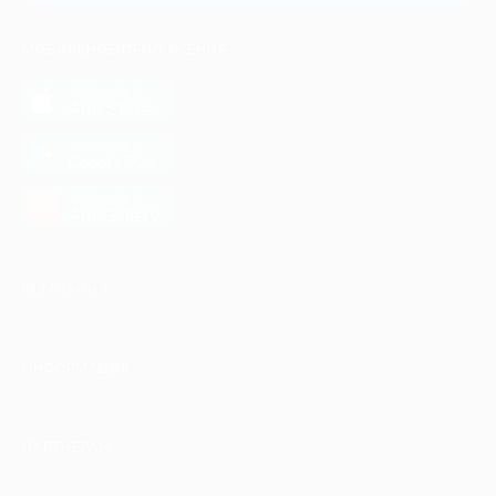
МОБИЛЬНОЕ ПРИЛОЖЕНИЕ
загрузить в
App Store
загрузить в
Google Play
загрузить в
AppGallery
КОМПАНИЯ
ИНФОРМАЦИЯ
ПАРТНЕРАМ