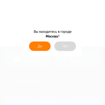
Вы находитесь в городе
Москва
?
Да
Нет
загрузить в
загрузить в
App Store
Google Play
+7 495 649-649-1
Для звонка из Москвы
и регионов России
Связаться с нами