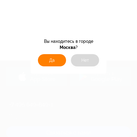
Вы находитесь в городе
Москва
?
Да
Нет
загрузить в
загрузить в
App Store
Google Play
+7 495 649-649-1
Для звонка из Москвы
и регионов России
Связаться с нами