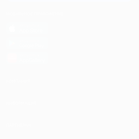
МОБИЛЬНОЕ ПРИЛОЖЕНИЕ
загрузить в
App Store
загрузить в
Google Play
загрузить в
AppGallery
КОМПАНИЯ
ИНФОРМАЦИЯ
ПАРТНЕРАМ