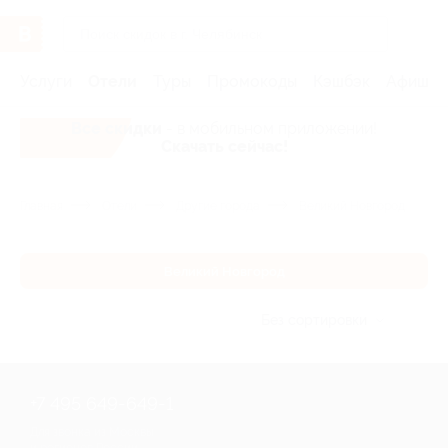
Услуги
Отели
Туры
Промокоды
Кэшбэк
Афиша 
Все скидки
- в мобильном приложении!
Скачать сейчас!
Главная
Отели
Другие города
Великий Новгород
Великий Новгород
Без сортировки
+7 495 649-649-1
Для звонка из Москвы