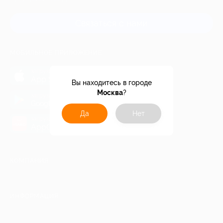
и регионов России
Связаться с нами
МОБИЛЬНОЕ ПРИЛОЖЕНИЕ
загрузить в
App Store
Вы находитесь в городе
Москва
?
загрузить в
Google Play
Да
Нет
загрузить в
AppGallery
КОМПАНИЯ
ИНФОРМАЦИЯ