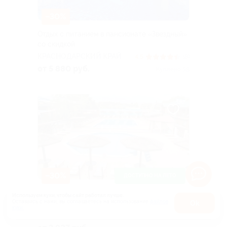
–30%
Отдых с питанием в пансионате «Звездный»
со скидкой
КРАСНОДАРСКИЙ КРАЙ
4.5
(8)
от 5 880 руб.
Куплено 58
–30%
ДОСТУПНО НА ЛЕТО
Отдых у моря с питанием или без на базе
Используем куки, чтобы сайт работал лучше.
Оставаясь с нами, вы соглашаетесь на использование
файлов
Оk
отдыха «Афалина»
куки.
Карта
АНАПА