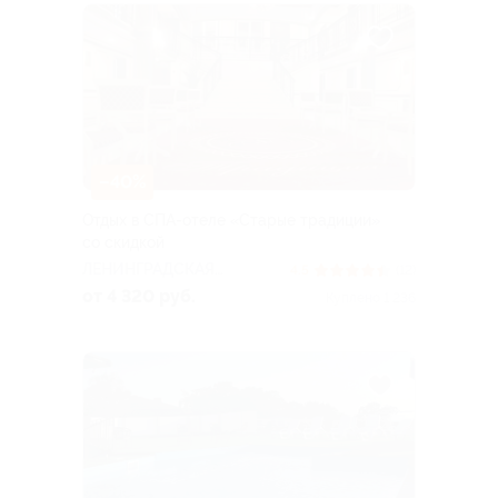
–40%
Отдых в СПА-отеле «Старые традиции»
со скидкой
ЛЕНИНГРАДСКАЯ
4.5
(12)
ОБЛАСТЬ
от 4 320 руб.
Куплено 1 236