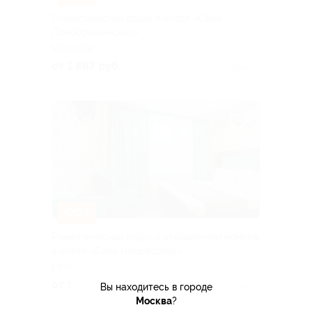
Романтический отдых в отеле «Сова
Преображенская»
МОСКВА
от 1 887 руб.
Куплено 4
–30%
Романтический отдых с украшением номера
в отеле «Сова Некрасовка»
МОСКВА
от 1 470 руб.
Куплено 2
Вы находитесь в городе
Москва
?