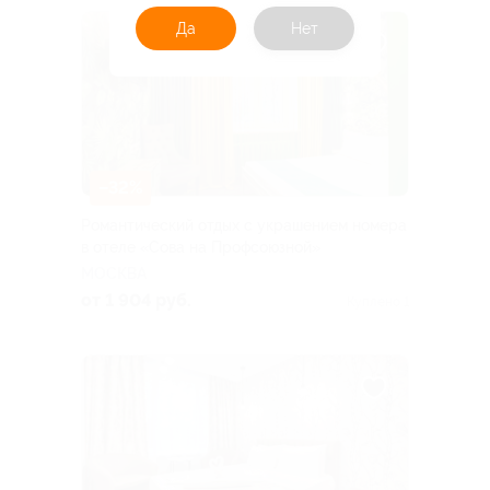
Да
Нет
–32%
Романтический отдых с украшением номера
в отеле «Сова на Профсоюзной»
МОСКВА
от 1 904 руб.
Куплено 1