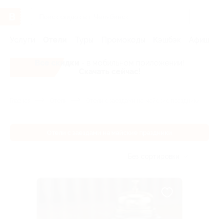
Услуги
Отели
Туры
Промокоды
Кэшбэк
Афиша 
Все скидки
- в мобильном приложении!
Скачать сейчас!
Главная
Отели
Отели с заездами на майские праздники
Отели с заездами на майские праздники
Без сортировки